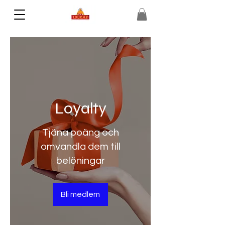
Loyalty
Tjäna poäng och
omvandla dem till
belöningar
Bli medlem